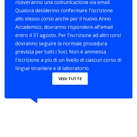
riceveranno una comunicazione via email.
Qualora desiderino confermare l'iscrizione
allo stesso corso anche per il nuovo Anno
Accademico, dovranno rispondere all'email
entro il 31 agosto. Per l'iscrizione ad altri corsi
dovranno seguire la normale procedura
prevista per tutti i Soci. Non è ammessa
l'iscrizione a più di un livello di ciascun corso di
lingue straniere e di laboratorio.
VEDI TUTTE