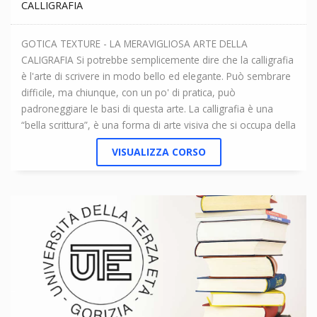
CALLIGRAFIA
GOTICA TEXTURE - LA MERAVIGLIOSA ARTE DELLA
CALIGRAFIA Si potrebbe semplicemente dire che la calligrafia
è l'arte di scrivere in modo bello ed elegante. Può sembrare
difficile, ma chiunque, con un po' di pratica, può
padroneggiare le basi di questa arte. La calligrafia è una
“bella scrittura”, è una forma di arte visiva che si occupa della
creazione astratta della scrittura. Gli esperti sostengono che
VISUALIZZA CORSO
l'apprendimento della calligrafia sviluppi il temperamento e
la serenità di una persona. Migliora la capacità di
osservazione, la sensibilità, la creatività e l'autonomia. Allo
stesso tempo, l’abilità acquisita è utile – gradita e
indispensabile – nella creazione di biglietti di auguri, cartelli
da tavolo per i partecipanti alle cerimonie, inviti e diplomi,
che acquisiscono carattere e solennità quando sono
realizzati con la penna calligrafica e che, per questo, il
destinatario ricorderà per sempre. Con la scelta dello stile di
scrittura, dell'inchiostro o del colore appropriati, con accenti e