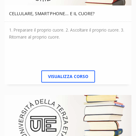
magari qualche decorazione, la calligrafia trasmette la
propria reazione personale al testo – e così non regala al
CELLULARE, SMARTPHONE.... E IL CUORE?
destinatario solo alcune lettere ben disegnate: gli dona una
parte di sé. Il costo del materiale è a carico del partecipante.
1. Preparare il proprio cuore. 2. Ascoltare il proprio cuore. 3.
Ritornare al proprio cuore.
VISUALIZZA CORSO