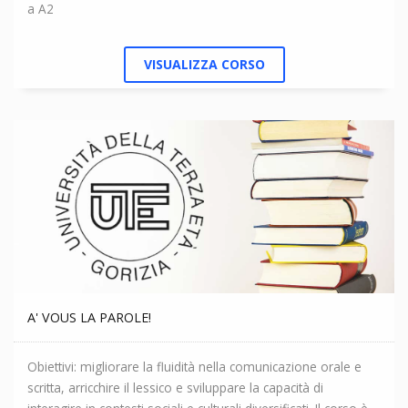
guardare in faccia il passato e il futuro per poter completare
a A2
il suo viaggio. •
VISUALIZZA CORSO
A' VOUS LA PAROLE!
Obiettivi: migliorare la fluidità nella comunicazione orale e
scritta, arricchire il lessico e sviluppare la capacità di