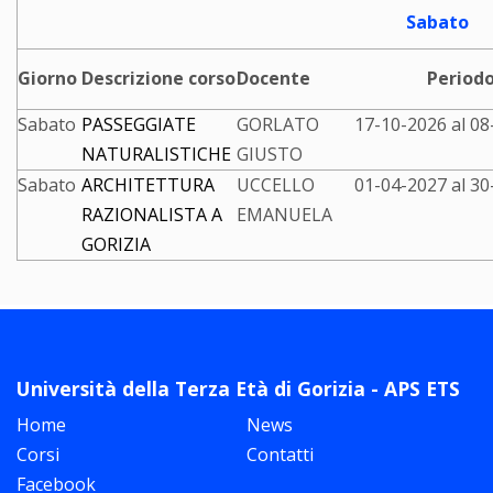
Sabato
Giorno
Descrizione corso
Docente
Period
Sabato
PASSEGGIATE
GORLATO
17-10-2026 al 08
NATURALISTICHE
GIUSTO
Sabato
ARCHITETTURA
UCCELLO
01-04-2027 al 30
RAZIONALISTA A
EMANUELA
GORIZIA
Università della Terza Età di Gorizia - APS ETS
Home
News
Corsi
Contatti
Facebook