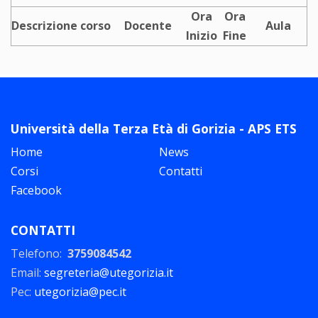
Ora
Ora
Descrizione corso
Docente
Aula
Inizio
Fine
Università della Terza Età di Gorizia - APS ETS
Home
News
Corsi
Contatti
Facebook
CONTATTI
Telefono:
3759084542
Email:
segreteria@utegorizia.it
Pec:
utegorizia@pec.it